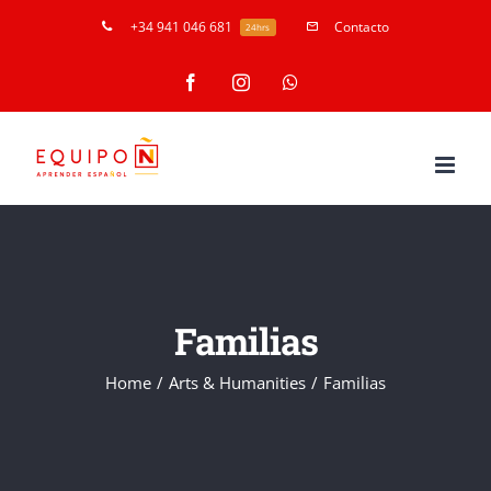
Skip
+34 941 046 681
Contacto
24hrs
to
Facebook
Instagram
WhatsApp
content
Familias
Home
/
Arts & Humanities
/
Familias